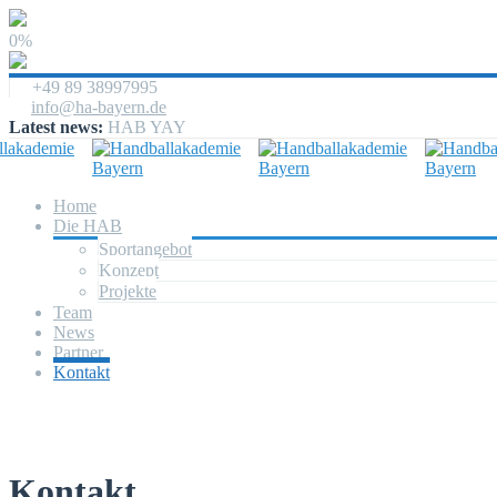
0%
+49 89 38997995
info@ha-bayern.de
Latest news:
HAB YAY
Home
Die HAB
Sportangebot
Konzept
Projekte
Team
News
Partner
Kontakt
Kontakt