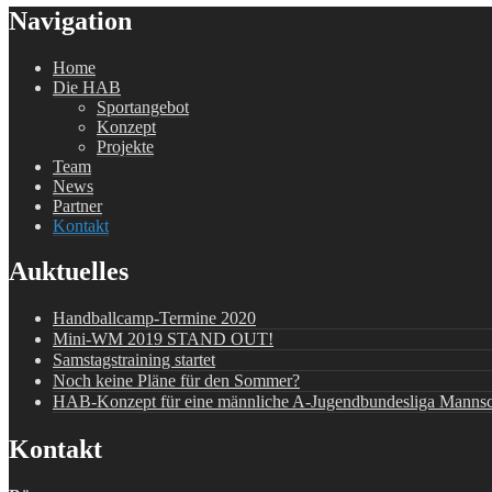
Navigation
Home
Die HAB
Sportangebot
Konzept
Projekte
Team
News
Partner
Kontakt
Auktuelles
Handballcamp-Termine 2020
Mini-WM 2019 STAND OUT!
Samstagstraining startet
Noch keine Pläne für den Sommer?
HAB-Konzept für eine männliche A-Jugendbundesliga Mannsc
Kontakt