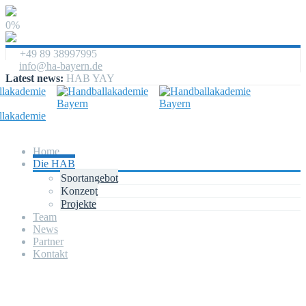
0%
+49 89 38997995
info@ha-bayern.de
Latest news:
HAB YAY
Home
Die HAB
Sportangebot
Konzept
Projekte
Team
News
Partner
Kontakt