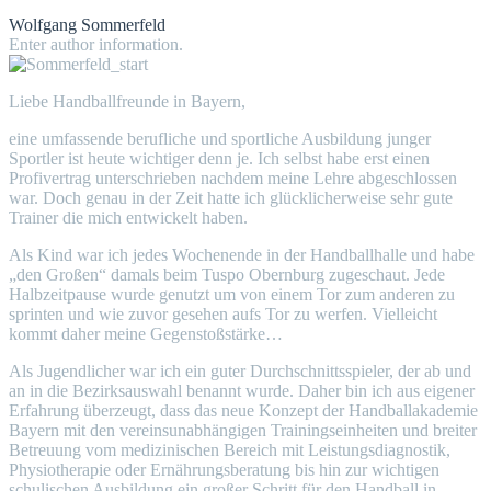
Wolfgang Sommerfeld
Enter author information.
Liebe Handballfreunde in Bayern,
eine umfassende berufliche und sportliche Ausbildung junger
Sportler ist heute wichtiger denn je. Ich selbst habe erst einen
Profivertrag unterschrieben nachdem meine Lehre abgeschlossen
war. Doch genau in der Zeit hatte ich glücklicherweise sehr gute
Trainer die mich entwickelt haben.
Als Kind war ich jedes Wochenende in der Handballhalle und habe
„den Großen“ damals beim Tuspo Obernburg zugeschaut. Jede
Halbzeitpause wurde genutzt um von einem Tor zum anderen zu
sprinten und wie zuvor gesehen aufs Tor zu werfen. Vielleicht
kommt daher meine Gegenstoßstärke…
Als Jugendlicher war ich ein guter Durchschnittsspieler, der ab und
an in die Bezirksauswahl benannt wurde. Daher bin ich aus eigener
Erfahrung überzeugt, dass das neue Konzept der Handballakademie
Bayern mit den vereinsunabhängigen Trainingseinheiten und breiter
Betreuung vom medizinischen Bereich mit Leistungsdiagnostik,
Physiotherapie oder Ernährungsberatung bis hin zur wichtigen
schulischen Ausbildung ein großer Schritt für den Handball in