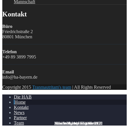
Mannschaft
Kontakt
Büro
Friedrichstraße 2
80801 München
Telefon
+49 89 3899 7995
Email
info@ha-bayern.de
Copyright 2015
Tranmautritam's team
| All Rights Reserved
Die HAB
Home
Kontakt
News
Partner
Team
Handballcamp-Termine 2020
Mini-WM 2019 STAND OUT!
Samstagstraining startet