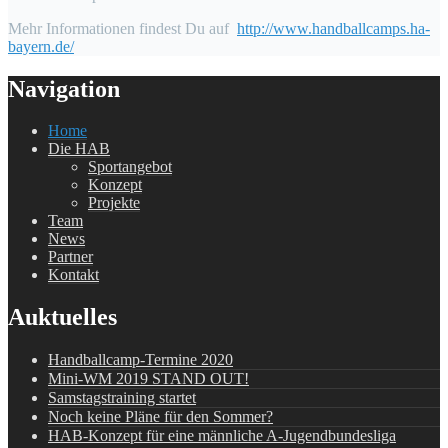
Mehr Informationen findest Du auf
http://www.handballcamps.ha-
bayern.de/
Navigation
Home
Die HAB
Sportangebot
Konzept
Projekte
Team
News
Partner
Kontakt
Auktuelles
Handballcamp-Termine 2020
Mini-WM 2019 STAND OUT!
Samstagstraining startet
Noch keine Pläne für den Sommer?
HAB-Konzept für eine männliche A-Jugendbundesliga