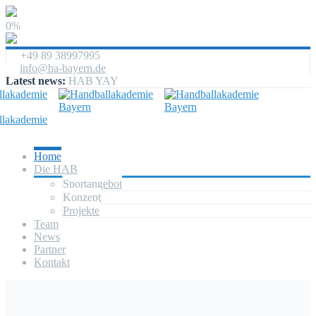
0%
+49 89 38997995
info@ha-bayern.de
Latest news:
HAB YAY
Home
Die HAB
Sportangebot
Konzept
Projekte
Team
News
Partner
Kontakt